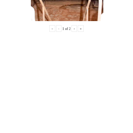
«
‹
›
»
1
of
2