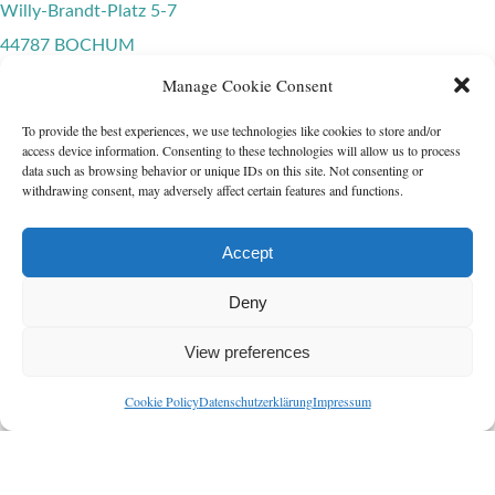
Willy-Brandt-Platz 5-7
44787 BOCHUM
Telefon: +49 (0)234 18506
Manage Cookie Consent
E-Mail: info@logos-gruppe.com
To provide the best experiences, we use technologies like cookies to store and/or
access device information. Consenting to these technologies will allow us to process
data such as browsing behavior or unique IDs on this site. Not consenting or
withdrawing consent, may adversely affect certain features and functions.
Impressum
Accept
Datenschutzerklärung
Deny
Cookie Policy (EU)
View preferences
Cookie Policy
Datenschutzerklärung
Impressum