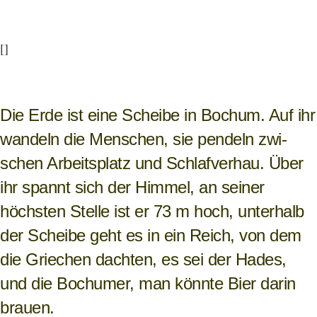
[]
Die Erde ist eine Scheibe in Bochum. Auf ihr
wan­deln die Men­schen, sie pen­deln zwi­
schen Arbeits­platz und Schlaf­ver­hau. Über
ihr spannt sich der Him­mel, an sei­ner
höchs­ten Stelle ist er 73 m hoch, unter­halb
der Scheibe geht es in ein Reich, von dem
die Grie­chen dach­ten, es sei der Hades,
und die Bochu­mer, man könnte Bier darin
brauen.